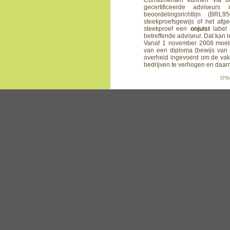
Consumenten kunnen via de
gecertificeerde adviseur
beoordelingsrichtlijn (BRL9
steekproefsgewijs of het afge
steekproef een
onjuist
label 
betreffende adviseur. Dat kan le
Vanaf 1 november 2008 moeten 
van een diploma (bewijs van
overheid ingevoerd om de va
bedrijven te verhogen en daar
EP Bou