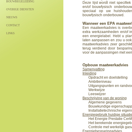
BOUWBEGELEIDING
Deze lijst wordt niet specifi
en/of bouwfysisch onderbouw
OVERIGE DIENSTEN
speciaal op uw huishoud
bouwfysisch onderbouwd.
NIEUWS
Wanneer een EPA maatwerk
CONTACT
Een maatwerkadvies is overb
extra werkzaamheden en/of in
LINKS
een energielabel. Hebt u pl
laten aanpassen en zou u ook
maatwerkadvies zeer geschikt
terug verdiend door besparin
voor de aanpassingen met een 
Opbouw maatwerkadvies
Samenvatting
Inleiding
Opdracht en doelstelling
Ambitieniveau
Uitgangspunten en randv
Werkwijze
Leeswijzer
Beschrijving van de woning
Algemene gegevens
Bouwkundige eigenschap
Installatietechnische eige
Energiegebruik huidige situati
Het Energie Prestatie Certif
Het berekende energiegeb
Controle met werkelijk gas
Energiebesparingadvies