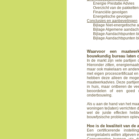
Energie Prestatie Advies
Overzicht van de pakketten
Financiële gevolgen
Energetische gevolgen
Conclusies en aanbevelingen
Bijlage Niet-energetische
Bijlage Algemene aandacht
Bijlage Aandachtspunten b
Bijlage Aandachtspunten bi
Waarvoor een maatwerk
bouwkundig bureau laten o
In de markt zijn vele partije
Hieronder zitten, energiemaats
maar ook makelaars en andere 
met eigen procescertificaat en
hebben deze alleen de mogeli
maatwerkadvies. Deze partije
in huis, maar ontberen de vee
beoordelen of een goed 
onderbouwing.
Als u aan de hand van het maa
woningen te(laten) verrichten 
wel de juiste effecten heb
bouwfysische problemen oplev
Hoe is de kwaliteit van de
Een certificerende instelli
energielabels willen afgeven e