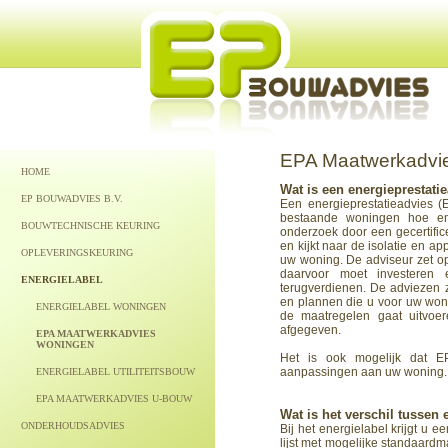
EPA Maatwerkadvi
HOME
Wat is een energieprestat
EP BOUWADVIES B.V.
Een energieprestatieadvies 
bestaande woningen hoe en
BOUWTECHNISCHE KEURING
onderzoek door een gecertific
en kijkt naar de isolatie en ap
OPLEVERINGSKEURING
uw woning. De adviseur zet op
daarvoor moet investeren 
ENERGIELABEL
terugverdienen. De adviezen 
en plannen die u voor uw woni
ENERGIELABEL WONINGEN
de maatregelen gaat uitvoer
afgegeven.
EPA MAATWERKADVIES
WONINGEN
Het is ook mogelijk dat E
aanpassingen aan uw woning.
ENERGIELABEL UTILITEITSBOUW
EPA MAATWERKADVIES U-BOUW
Wat is het verschil tussen
ONDERHOUDSADVIES
Bij het energielabel krijgt u 
lijst met mogelijke standaard